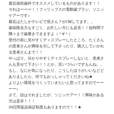
最近福垣歯科でオススメしているものがあります！！
それはーーー！！フィリップスの電動歯ブラシ、ソニッ
ケアーです♪
最近はたしかテレビで筧さん？がCMしてます。。
歯垢除去力もすごく、お忙しい方にも必見！！短時間で
隅々まで歯磨きできますよ（＾∀＾）
受付の前に見やすくディスプレーしたところ、たくさん
の患者さんが興味を示して下さったり、購入していかれ
る患者さんまで！！
やっぱり、分かりやすくディスプレーしないと、患者さ
んも見せて下さい！！とか、言いづらいですもんね。。
もし、なにか気になったり、こうしたほうがいいなどど
ありましたら、何でもおっしゃってくださいね★
よりよい環境をつくっていきたいと思ってますのでーー
ーー♪
さて、話はそれましたが、ソニッケアー！！興味がある
方は是非！！！
30日間返品保証制度もありますので！！★